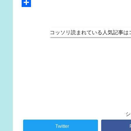
e
i
m
H
b
t
a
a
共
o
t
i
t
有
o
e
l
e
コッソリ読まれている人気記事は
k
r
n
a
シ
Twitter