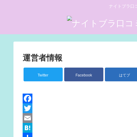
ナイトブラ口
運営者情報
Twitter
Facebook
はてブ
F
a
T
c
w
E