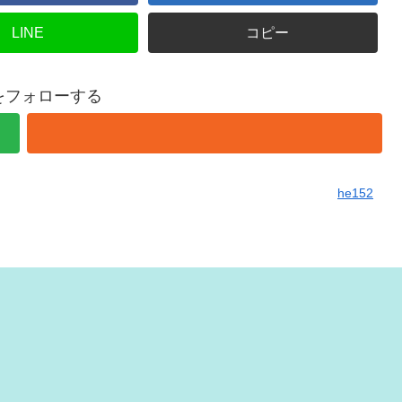
LINE
コピー
2をフォローする
he152