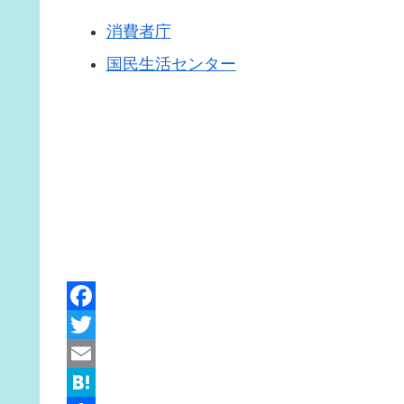
消費者庁
国民生活センター
F
a
T
c
w
E