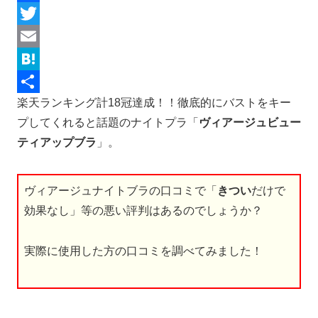
F
a
T
c
w
E
e
i
m
H
楽天ランキング計18冠達成！！徹底的にバストをキー
b
t
a
a
共
プしてくれると話題のナイトプラ「
ヴィアージュビュー
o
t
i
t
有
ティアップブラ
」。
o
e
l
e
k
r
n
ヴィアージュナイトブラの口コミで「
きつい
だけで
a
効果なし」等の悪い評判はあるのでしょうか？
実際に使用した方の口コミを調べてみました！