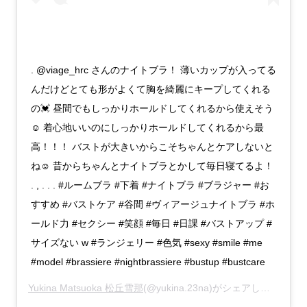
. @viage_hrc さんのナイトブラ！ 薄いカップが入ってる
んだけどとても形がよくて胸を綺麗にキープしてくれる
の💓 昼間でもしっかりホールドしてくれるから使えそう
☺️ 着心地いいのにしっかりホールドしてくれるから最
高！！！ バストが大きいからこそちゃんとケアしないと
ね☺️ 昔からちゃんとナイトブラとかして毎日寝てるよ！
. , . . . #ルームブラ #下着 #ナイトブラ #ブラジャー #お
すすめ #バストケア #谷間 #ヴィアージュナイトブラ #ホ
ールド力 #セクシー #笑顔 #毎日 #日課 #バストアップ #
サイズない w #ランジェリー #色気 #sexy #smile #me
#model #brassiere #nightbrassiere #bustup #bustcare
Yukina Matsuoka 松丘雪那
(@yukina.23na)がシェアした投稿 –