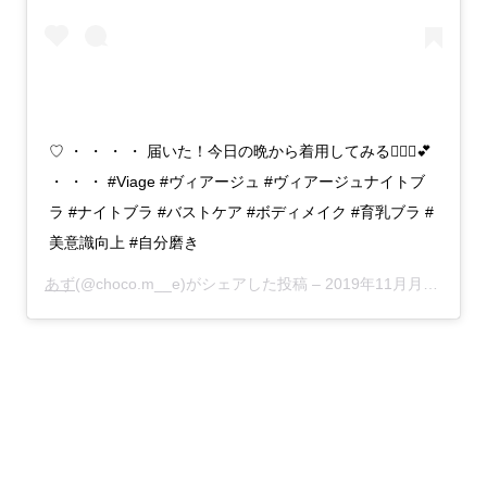
♡ ・ ・ ・ ・ 届いた！今日の晩から着用してみる🙋🏻‍♀️💕
・ ・ ・ #Viage #ヴィアージュ #ヴィアージュナイトブ
ラ #ナイトブラ #バストケア #ボディメイク #育乳ブラ #
美意識向上 #自分磨き
あず
(@choco.m__e)がシェアした投稿 –
2019年11月月28日午前3時18分PST