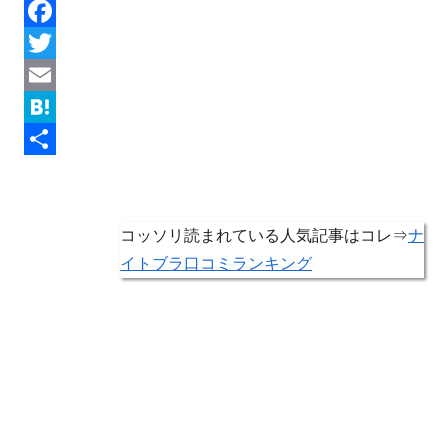
F
a
T
c
w
E
e
i
m
H
b
t
a
a
共
o
t
i
t
有
o
e
l
e
コッソリ読まれている人気記事はコレ⇒
ナ
イトブラ口コミランキング
k
r
n
a