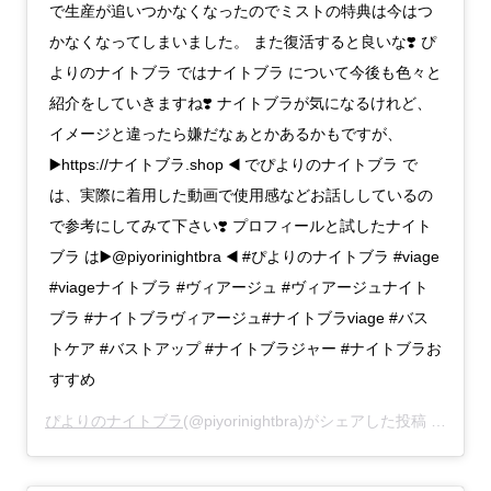
で生産が追いつかなくなったのでミストの特典は今はつ
かなくなってしまいました。 また復活すると良いな❣️ ぴ
よりのナイトブラ ではナイトブラ について今後も色々と
紹介をしていきますね❣️ ナイトブラが気になるけれど、
イメージと違ったら嫌だなぁとかあるかもですが、
▶️https://ナイトブラ.shop ◀️ でぴよりのナイトブラ で
は、実際に着用した動画で使用感などお話ししているの
で参考にしてみて下さい❣️ プロフィールと試したナイト
ブラ は▶️@piyorinightbra ◀️ #ぴよりのナイトブラ #viage
#viageナイトブラ #ヴィアージュ #ヴィアージュナイト
ブラ #ナイトブラヴィアージュ#ナイトブラviage #バス
トケア #バストアップ #ナイトブラジャー #ナイトブラお
すすめ
ぴよりのナイトブラ
(@piyorinightbra)がシェアした投稿 –
2019